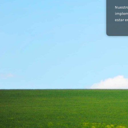
Nuestr
implem
estar e