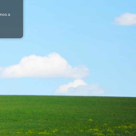
emos a