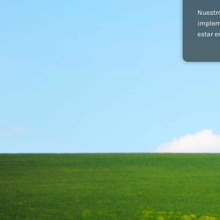
Nuestr
implem
estar e